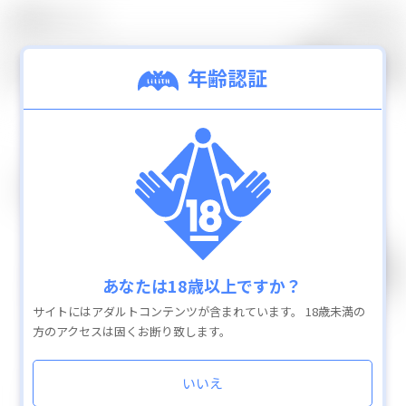
0
カテゴリ
TOP
年齢認証
新着商品
ランキング
通販商品を全て見
カテゴリ
あなたは18歳以上ですか？
抱き枕カバー
サイトにはアダルトコンテンツが含まれています。
18歳未満の
ローション
方のアクセスは固くお断り致します。
アパレル
その他グッズ
いいえ
アクリルジオラマスタンド