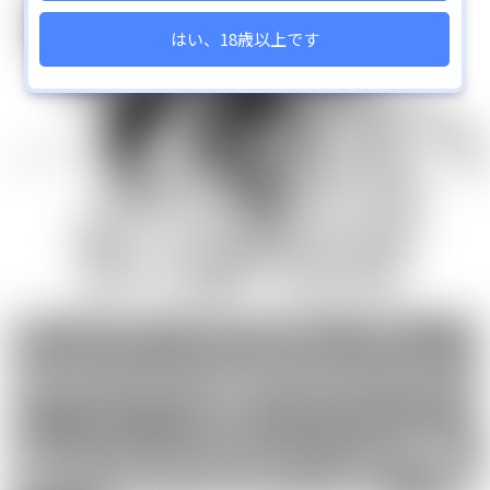
Tシャツ
はい、18歳以上です
グッズセット
レンチキュラータペストリー
復刻第五弾
復刻第七弾
チェンジングキーホルダー
ステッカー
2025年5月新作
アクリルブロック
ブランケット
復刻第８弾
復刻第９弾
2025年10月新作
復刻第１１弾
C107
2026年2月新商品