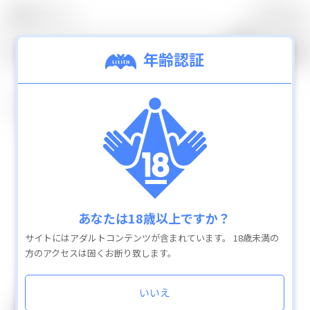
0
カテゴリ
TOP
年齢認証
新着商品
ランキング
通販商品を全て見
カテゴリ
あなたは18歳以上ですか？
抱き枕カバー
サイトにはアダルトコンテンツが含まれています。
18歳未満の
ローション
方のアクセスは固くお断り致します。
アパレル
その他グッズ
いいえ
アクリルジオラマスタンド