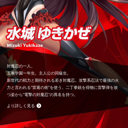
対魔忍の一人。
五車学園一年生。主人公の同級生。
新世代の戦力と期待される若き対魔忍。攻撃系忍法で最強の火
力と言われる“雷遁の術”を使う。二丁拳銃を得物に雷撃弾を放
つ姿から“電撃の対魔忍”の異名を持つ。
より詳しく見る