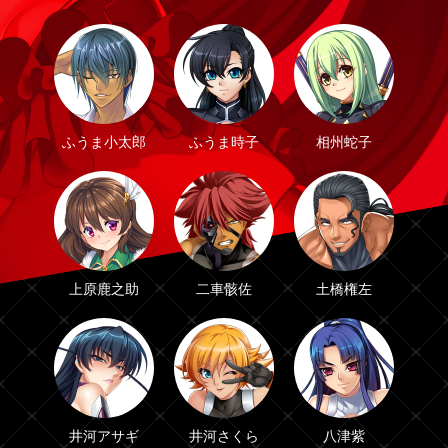
ふうま小太郎
ふうま時子
相州蛇子
上原鹿之助
二車骸佐
土橋権左
井河アサギ
井河さくら
八津紫