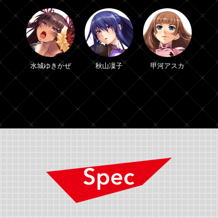
水城ゆきかぜ
秋山凜子
甲河アスカ