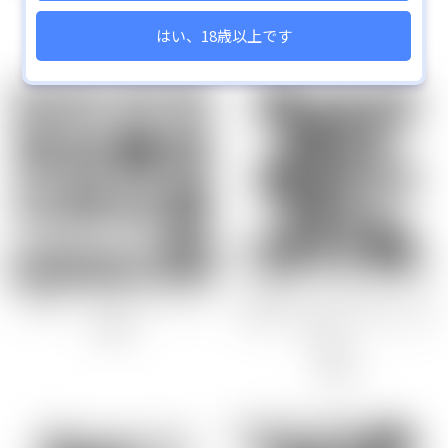
Tシャツ
はい、18歳以上です
グッズセット
レンチキュラータペストリー
復刻第五弾
復刻第七弾
チェンジングキーホルダー
ステッカー
2025年5月新作
アクリルブロック
GOODS
GOODS
ブランケット
対魔忍RPGX アヘ顔ヒロイン缶
対魔忍アート缶バッジvol.03
復刻第８弾
バッジ（12種+シークレット1
550
円
復刻第９弾
種）
2025年10月新作
550
円
復刻第１１弾
C107
新着
2026年2月新商品