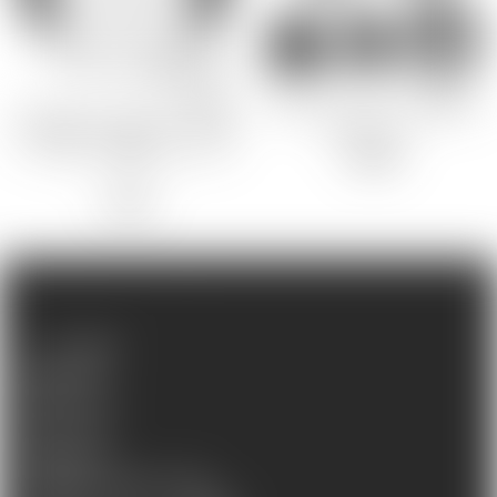
旭
Sian
GOODS
GOODS
ほむらゆに
LILITHスタッフ
コミックマーケット100開催記
【おめでたいまにん】水城ゆき
念品 感度C100倍缶バッジ ～輝
かぜ記念セット
相川亜利砂
くアヘ顔！ 対魔忍 井河アサギ
6,600
円
おぶい
～
1,100
円
GUIDE
INFO
よくある質問
配送と送料
お支払い方法
返品・交換
お問い合わせ
特定商取引法に基づく表示