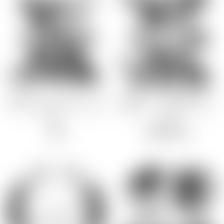
2026年1月キャンセル販売
2026年5月新商品
GWキャンセル販売
2026年8月新商品
ブランド
GOODS
GOODS
ゲーム
対魔忍RPGX デレ顔ヒロイン缶
対魔忍RPGX イキ我慢顔ヒロイ
バッジ（12種+シークレット1
ン缶バッジ（12種+シークレッ
Lilith
ト1種）
種）
Black Lilith
予約商品
550
550
円
円
アニメ
ZIZ
原画家
葵渚
ZOL