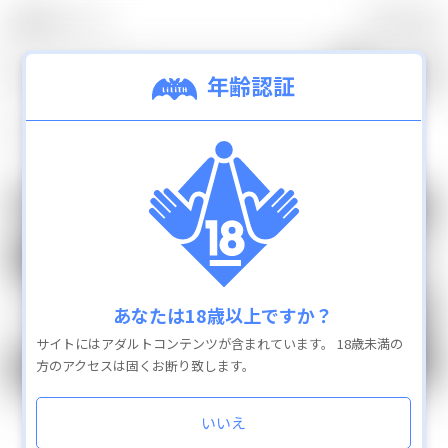
0
カテゴリ
TOP
年齢認証
8
検索結果：
件
新着商品
ランキング
通販商品を全て見
カテゴリ
あなたは18歳以上ですか？
抱き枕カバー
サイトにはアダルトコンテンツが含まれています。
18歳未満の
ローション
方のアクセスは固くお断り致します。
GOODS
GOODS
アパレル
対魔忍アート缶バッジ vol.01
対魔忍アート缶バッジ vol.02
その他グッズ
いいえ
550
550
円
円
アクリルジオラマスタンド