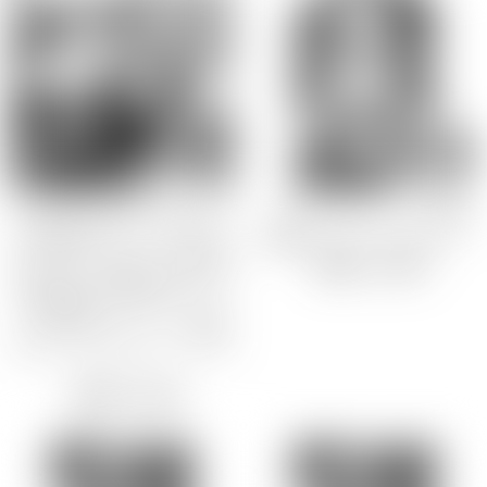
2026年1月キャンセル販売
2026年5月新商品
GWキャンセル販売
2026年8月新商品
ブランド
GOODS
GOODS
ゲーム
Lilithグッズセット 2022 WINT
リリス B2タペストリー ～自覚
ER(対魔忍RPGXキャラクタービ
奴●リリス ドラマCD付き～
Lilith
ジュアルブックvol7、今夜の獲
【特典】
3,300
円
Black Lilith
物はあなた♪夢魔の命令プレイ
で快楽地獄！ドラマCD、ミレ
アニメ
イユ B2タペストリー、【対魔
ZIZ
忍】ランダムアンブレラマーカ
ー )
原画家
【特典】
5,500
円
葵渚
ZOL