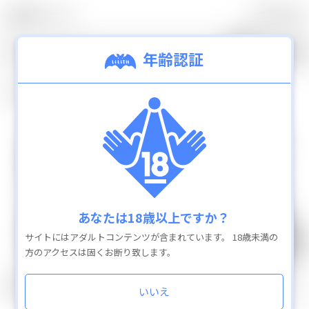
0
カテゴリ
TOP
年齢認証
8
検索結果：
件
新着商品
ランキング
通販商品を全て見
カテゴリ
あなたは18歳以上ですか？
抱き枕カバー
サイトにはアダルトコンテンツが含まれています。
18歳未満の
ローション
方のアクセスは固くお断り致します。
GOODS
GOODS
アパレル
霧原純子 B2タペストリー ～研
対魔忍RPGX 霧原純子 B2タペ
その他グッズ
いいえ
究施設で終わらない肉体改造ド
ストリー ～研究施設で終わらな
い肉体改造ドラマCD付き～
ラマCD付き～
アクリルジオラマスタンド