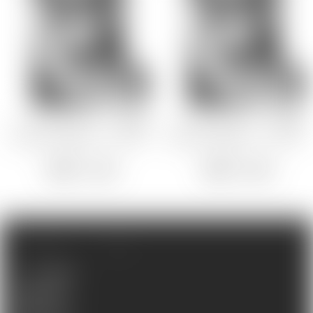
旭
Sian
ほむらゆに
LILITHスタッフ
相川亜利砂
GOODS
GOODS
おぶい
リーナ B2タペストリー ～危険
リーナ B2タペストリー ～危険
日の中出し快感ドラマCD付き
日の中出し快感ドラマCD付き
～
～
【特典】
【特典】
3,300
4,400
円
円
GUIDE
INFO
よくある質問
配送と送料
お支払い方法