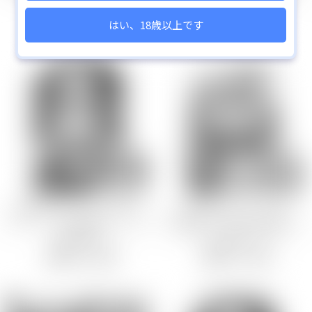
【特典】
【特典】
3,300
5,000
円
円
Tシャツ
はい、18歳以上です
グッズセット
レンチキュラータペストリー
復刻第五弾
復刻第七弾
チェンジングキーホルダー
ステッカー
2025年5月新作
アクリルブロック
GOODS
GOODS
ブランケット
対魔忍RPGX リリス B2タペス
ふうま亜希 B2タペストリー
復刻第８弾
トリー ～自覚奴●リリス ドラ
～肉便器ふうま亜希の調● ドラ
復刻第９弾
マCD付き～
マCD付き～
2025年10月新作
【特典】
【特典】
5,000
3,300
円
円
復刻第１１弾
C107
2026年2月新商品