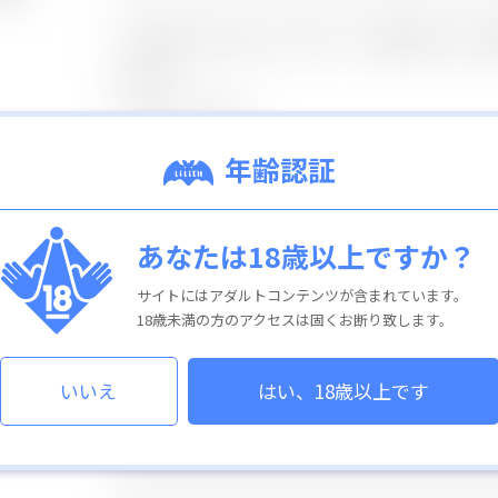
※『@lilith-soft.com』からのメールを受信でき
たします。
＞＞ 詳しくはコチラ
年齢認証
あなたは18歳以上ですか？
サイトにはアダルトコンテンツが含まれています。
必須
18歳未満の方のアクセスは固くお断り致します。
いいえ
はい、18歳以上です