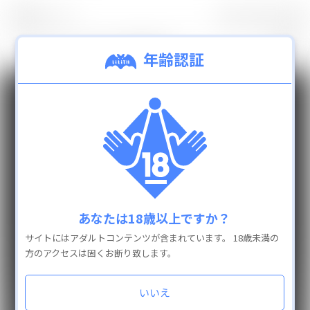
アイナ・ウィンチェスター抱き枕カバー
年齢認証
あなたは18歳以上ですか？
サイトにはアダルトコンテンツが含まれています。
18歳未満の
方のアクセスは固くお断り致します。
いいえ